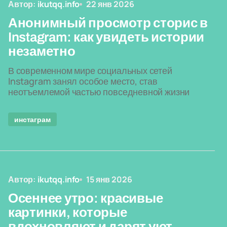
Автор:
ikutqq.info
22 янв 2026
Анонимный просмотр сторис в
Instagram: как увидеть истории
незаметно
В современном мире социальных сетей
Instagram занял особое место, став
неотъемлемой частью повседневной жизни
инстаграм
Автор:
ikutqq.info
15 янв 2026
Осеннее утро: красивые
картинки, которые
вдохновляют и дарят уют