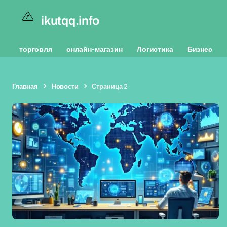
ikutqq.info
торговля
онлайн-магазин
Логистика
Бизнес
Главная
Новости
Страница 2