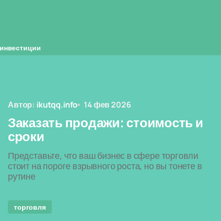
инвестиции
Автор:
ikutqq.info
14 фев 2026
Заказать продажи: стоимость и
сроки
Представьте, что ваш бизнес в сфере торговли
стоит на пороге взрывного роста, но вы тонете в
рутине
торговля