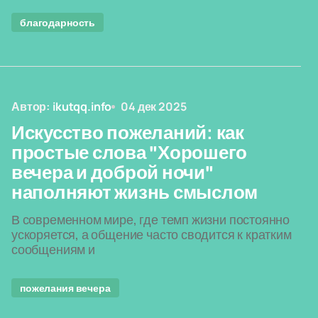
благодарность
Автор:
ikutqq.info
04 дек 2025
Искусство пожеланий: как
простые слова "Хорошего
вечера и доброй ночи"
наполняют жизнь смыслом
В современном мире, где темп жизни постоянно
ускоряется, а общение часто сводится к кратким
сообщениям и
пожелания вечера