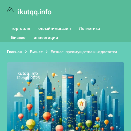
ikutqq.info
торговля
онлайн-магазин
Логистика
Бизнес
инвестиции
Главная
Бизнес
Бизнес: преимущества и недостатки
ikutqq.info
12 фев 2026