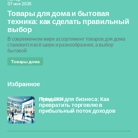
07 ноя 2025
Товары для дома и бытовая
техника: как сделать правильный
выбор
В современном мире ассортимент товаров для дома
становится всё шире и разнообразнее, а выбор
бытовой
Товары дома
Избранное
10 фев 2026
Продажи для бизнеса: Как
превратить торговлю в
прибыльный поток доходов