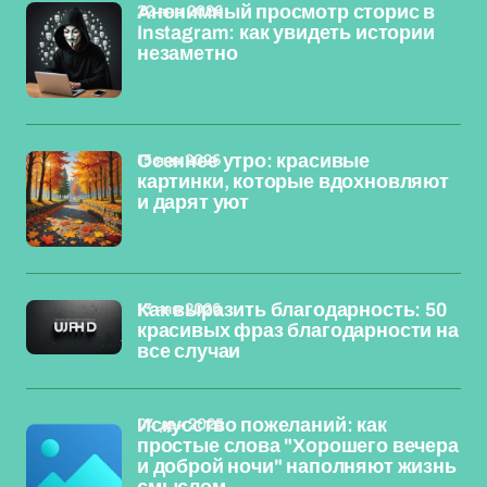
22 янв 2026
Анонимный просмотр сторис в
Instagram: как увидеть истории
незаметно
15 янв 2026
Осеннее утро: красивые
картинки, которые вдохновляют
и дарят уют
13 янв 2026
Как выразить благодарность: 50
красивых фраз благодарности на
все случаи
04 дек 2025
Искусство пожеланий: как
простые слова "Хорошего вечера
и доброй ночи" наполняют жизнь