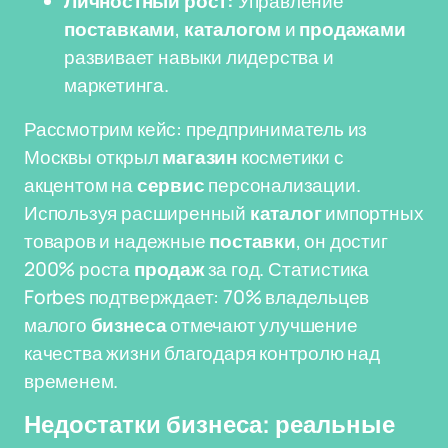
Личностный рост:
Управление
поставками
,
каталогом
и
продажами
развивает навыки лидерства и
маркетинга.
Рассмотрим кейс: предприниматель из
Москвы открыл
магазин
косметики с
акцентом на
сервис
персонализации.
Используя расширенный
каталог
импортных
товаров и надежные
поставки
, он достиг
200% роста
продаж
за год. Статистика
Forbes подтверждает: 70% владельцев
малого
бизнеса
отмечают улучшение
качества жизни благодаря контролю над
временем.
Недостатки бизнеса: реальные