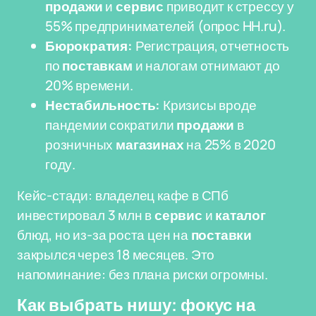
продажи
и
сервис
приводит к стрессу у
55% предпринимателей (опрос HH.ru).
Бюрократия:
Регистрация, отчетность
по
поставкам
и налогам отнимают до
20% времени.
Нестабильность:
Кризисы вроде
пандемии сократили
продажи
в
розничных
магазинах
на 25% в 2020
году.
Кейс-стади: владелец кафе в СПб
инвестировал 3 млн в
сервис
и
каталог
блюд, но из-за роста цен на
поставки
закрылся через 18 месяцев. Это
напоминание: без плана риски огромны.
Как выбрать нишу: фокус на