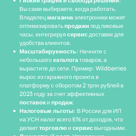
Гибкий график и свобода решений:
Вы сами выбираете, когда работать.
Владелец
магазина
электроники может
оптимизировать
продажи
под пиковые
часы, интегрируя
сервис
доставки для
удобства клиентов.
Масштабируемость:
Начните с
небольшого
каталога
товаров, а
вырастите до сети. Пример: Wildberries
вырос из гаражного проекта в
платформу с оборотом 2 трлн рублей в
2023 году за счет эффективных
поставок
и
продаж
.
Налоговые льготы:
В России для ИП
на УСН налог всего 6% от доходов, что
делает
торговлю
и
сервис
выгодными.