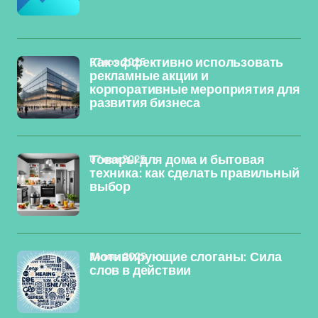
07 ноя 2025
Как эффективно использовать
рекламные акции и
корпоративные мероприятия для
развития бизнеса
07 ноя 2025
Товары для дома и бытовая
техника: как сделать правильный
выбор
24 янв 2025
Мотивирующие слоганы: Сила
слов в действии