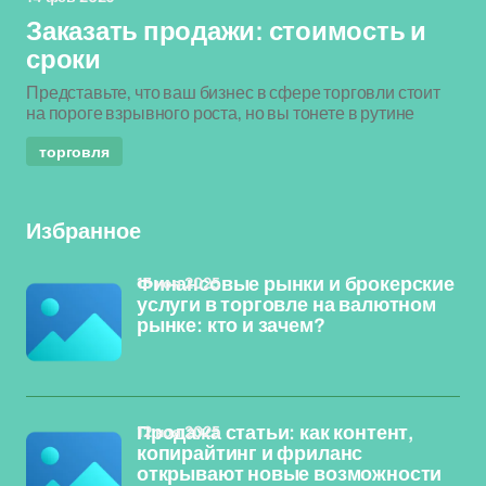
Заказать продажи: стоимость и
сроки
Представьте, что ваш бизнес в сфере торговли стоит
на пороге взрывного роста, но вы тонете в рутине
торговля
Избранное
13 ноя 2025
Финансовые рынки и брокерские
услуги в торговле на валютном
рынке: кто и зачем?
12 ноя 2025
Продажа статьи: как контент,
копирайтинг и фриланс
открывают новые возможности