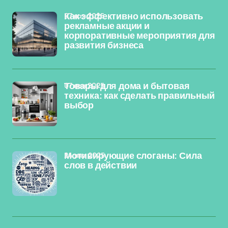
07 ноя 2025
Как эффективно использовать
рекламные акции и
корпоративные мероприятия для
развития бизнеса
07 ноя 2025
Товары для дома и бытовая
техника: как сделать правильный
выбор
24 янв 2025
Мотивирующие слоганы: Сила
слов в действии