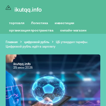
ikutqq.info
торговля
Логистика
инвестиции
организация пространства
онлайн-магазин
Главная
цифровой рубль
ЦБ утвердил тарифы.
Цифровой рубль идёт в зарплату
ikutqq.info
25 июн 2026