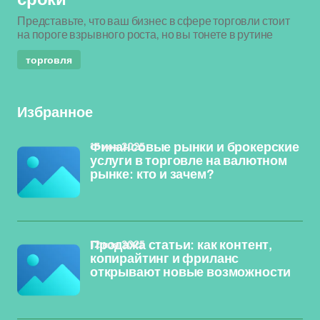
Представьте, что ваш бизнес в сфере торговли стоит
на пороге взрывного роста, но вы тонете в рутине
торговля
Избранное
13 ноя 2025
Финансовые рынки и брокерские
услуги в торговле на валютном
рынке: кто и зачем?
12 ноя 2025
Продажа статьи: как контент,
копирайтинг и фриланс
открывают новые возможности