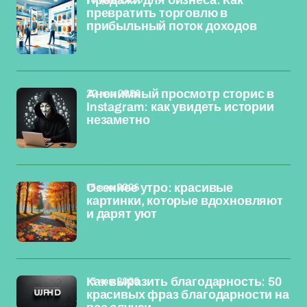
Продажи для бизнеса: Как
превратить торговлю в
прибыльный поток доходов
22 янв 2026
Анонимный просмотр сторис в
Instagram: как увидеть истории
незаметно
15 янв 2026
Осеннее утро: красивые
картинки, которые вдохновляют
и дарят уют
13 янв 2026
Как выразить благодарность: 50
красивых фраз благодарности на