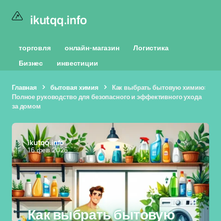
ikutqq.info
торговля
онлайн-магазин
Логистика
Бизнес
инвестиции
Главная
бытовая химия
Как выбрать бытовую химию:
Полное руководство для безопасного и эффективного ухода
за домом
ikutqq.info
16 фев 2026
Как выбрать бытовую