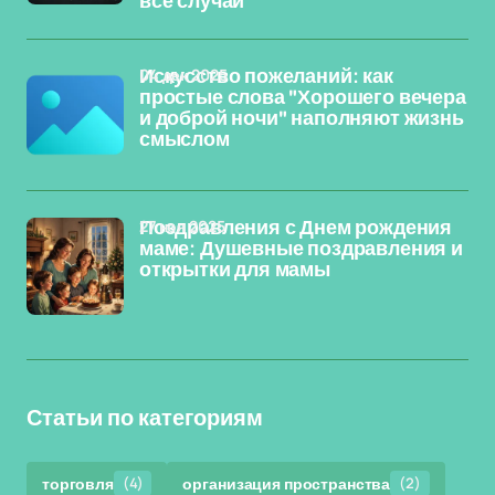
все случаи
04 дек 2025
Искусство пожеланий: как
простые слова "Хорошего вечера
и доброй ночи" наполняют жизнь
смыслом
27 ноя 2025
Поздравления с Днем рождения
маме: Душевные поздравления и
открытки для мамы
Статьи по категориям
торговля
(4)
организация пространства
(2)