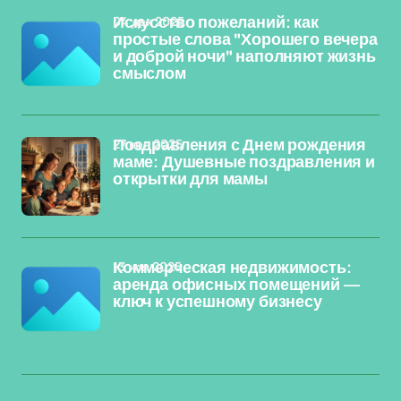
04 дек 2025
Искусство пожеланий: как
простые слова "Хорошего вечера
и доброй ночи" наполняют жизнь
смыслом
27 ноя 2025
Поздравления с Днем рождения
маме: Душевные поздравления и
открытки для мамы
13 ноя 2025
Коммерческая недвижимость:
аренда офисных помещений —
ключ к успешному бизнесу