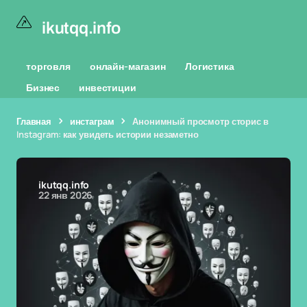
ikutqq.info
торговля
онлайн-магазин
Логистика
Бизнес
инвестиции
Главная
инстаграм
Анонимный просмотр сторис в
Instagram: как увидеть истории незаметно
ikutqq.info
22 янв 2026