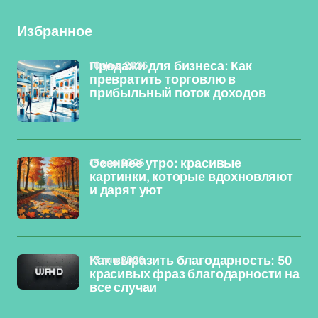
Избранное
10 фев 2026
Продажи для бизнеса: Как
превратить торговлю в
прибыльный поток доходов
15 янв 2026
Осеннее утро: красивые
картинки, которые вдохновляют
и дарят уют
13 янв 2026
Как выразить благодарность: 50
красивых фраз благодарности на
все случаи